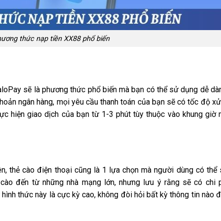
ương thức nạp tiền XX88 phổ biến
aloPay sẽ là phương thức phổ biến mà bạn có thể sử dụng dễ dà
 khoản ngân hàng, mọi yêu cầu thanh toán của bạn sẽ có tốc độ xử
ực hiện giao dịch của bạn từ 1-3 phút tùy thuộc vào khung giờ
n, thẻ cào điện thoại cũng là 1 lựa chọn mà người dùng có thể
cào đến từ những nhà mạng lớn, nhưng lưu ý rằng sẽ có chi 
hình thức này là cực kỳ cao, không đòi hỏi bất kỳ thông tin nào 