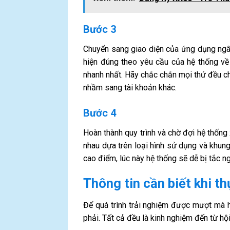
Bước 3
Chuyển sang giao diện của ứng dụng ngâ
hiện đúng theo yêu cầu của hệ thống về
nhanh nhất. Hãy chắc chắn mọi thứ đều ch
nhầm sang tài khoản khác.
Bước 4
Hoàn thành quy trình và chờ đợi hệ thống 
nhau dựa trên loại hình sử dụng và khung
cao điểm, lúc này hệ thống sẽ dễ bị tắc n
Thông tin cần biết khi t
Để quá trình trải nghiệm được mượt mà h
phải. Tất cả đều là kinh nghiệm đến từ hộ