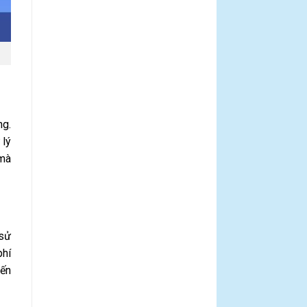
ng.
 lý
 mà
 sử
phí
đến