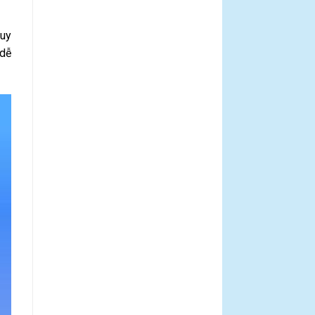
ruy
dễ